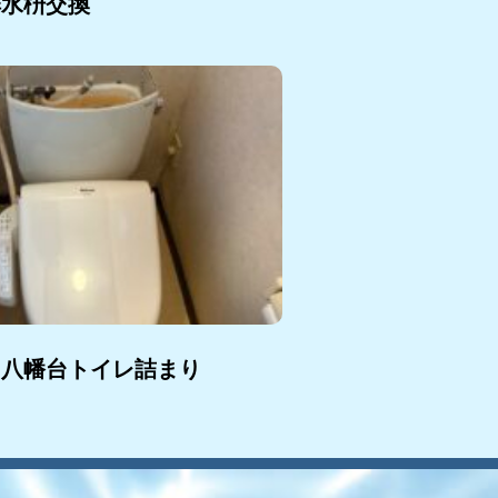
排水枡交換
 八幡台トイレ詰まり