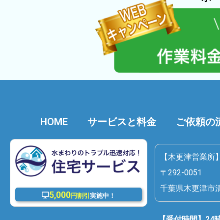
HOME
サービスと料金
ご依頼の
【木更津営業所
〒292-0051
千葉県木更津市清川
5,000
円割引
実施中！
【受付時間】24