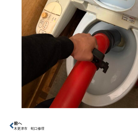
前へ
木更津市 蛇口修理