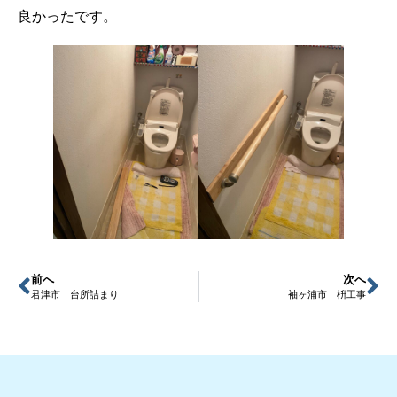
良かったです。
前へ
次へ
君津市 台所詰まり
袖ヶ浦市 枡工事